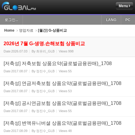
Menu
Sketchbook5, 스케치북5
로그인...
LANG
PC
Home
영업자료
[월간] G-상품비교
2026년 7월 G-생명.손해보험 상품비교
Date
2026.07.03
By
최유리_GLB
Views
998
Sketchbook5, 스케치북5
[저축성] 저축보험 상품요약(글로벌금융판매)_1708
Date
2017.08.07
By
정진수_GLB
Views
55
[저축성] 연금저축보험 상품요약(글로벌금융판매)_1708
Date
2017.08.07
By
정진수_GLB
Views
53
[저축성] 공시연금보험 상품요약(글로벌금융판매)_1708
Date
2017.08.07
By
정진수_GLB
Views
55
[저축성] 변액유니버셜 상품요약(글로벌금융판매)_1708
Date
2017.08.09
By
정진수_GLB
Views
48