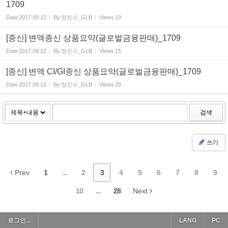
1709
Date
2017.09.12
By
정진수_GLB
Views
19
[종신] 변액종신 상품요약(글로벌금융판매)_1709
Date
2017.09.12
By
정진수_GLB
Views
15
[종신] 변액 CI/GI종신 상품요약(글로벌금융판매)_1709
Date
2017.09.12
By
정진수_GLB
Views
29
검색
쓰기
Prev
1
...
2
3
4
5
6
7
8
9
10
...
28
Next
로그인...
LANG
PC