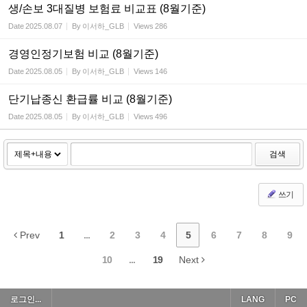
생/손보 3대질병 보험료 비교표 (8월기준)
Date
2025.08.07
By
이서하_GLB
Views
286
경영인정기보험 비교 (8월기준)
Date
2025.08.05
By
이서하_GLB
Views
146
단기납종신 환급률 비교 (8월기준)
Date
2025.08.05
By
이서하_GLB
Views
496
검색
쓰기
Prev
1
...
2
3
4
5
6
7
8
9
10
...
19
Next
로그인...
LANG
PC