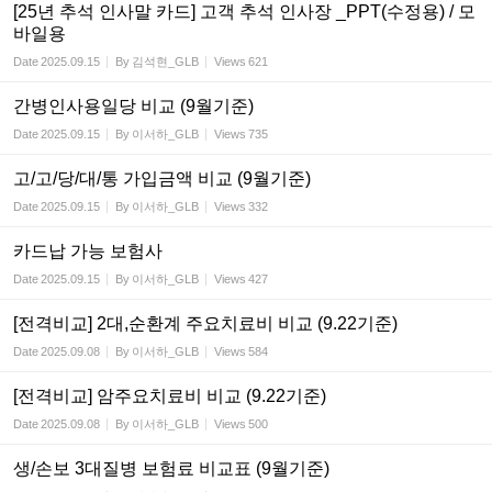
[25년 추석 인사말 카드] 고객 추석 인사장 _PPT(수정용) / 모
바일용
Date
2025.09.15
By
김석현_GLB
Views
621
간병인사용일당 비교 (9월기준)
Date
2025.09.15
By
이서하_GLB
Views
735
고/고/당/대/통 가입금액 비교 (9월기준)
Date
2025.09.15
By
이서하_GLB
Views
332
카드납 가능 보험사
Date
2025.09.15
By
이서하_GLB
Views
427
[전격비교] 2대,순환계 주요치료비 비교 (9.22기준)
Date
2025.09.08
By
이서하_GLB
Views
584
[전격비교] 암주요치료비 비교 (9.22기준)
Date
2025.09.08
By
이서하_GLB
Views
500
생/손보 3대질병 보험료 비교표 (9월기준)