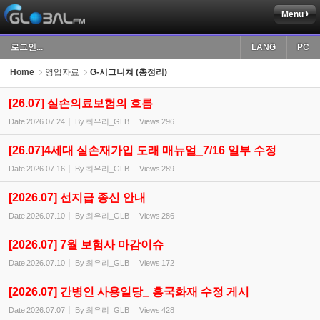
Menu
Sketchbook5, 스케치북5
로그인...
LANG
PC
Home
영업자료
G-시그니쳐 (총정리)
[26.07] 실손의료보험의 흐름
Date
2026.07.24
By
최유리_GLB
Views
296
Sketchbook5, 스케치북5
[26.07]4세대 실손재가입 도래 매뉴얼_7/16 일부 수정
Date
2026.07.16
By
최유리_GLB
Views
289
[2026.07] 선지급 종신 안내
Date
2026.07.10
By
최유리_GLB
Views
286
[2026.07] 7월 보험사 마감이슈
Date
2026.07.10
By
최유리_GLB
Views
172
[2026.07] 간병인 사용일당_ 흥국화재 수정 게시
Date
2026.07.07
By
최유리_GLB
Views
428