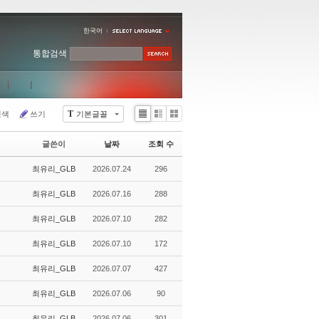
한국어
통합검색
T
검색
쓰기
기본글꼴
Li
Zi
G
st
n
al
글쓴이
날짜
조회 수
e
le
r
최유리_GLB
2026.07.24
296
y
최유리_GLB
2026.07.16
288
최유리_GLB
2026.07.10
282
최유리_GLB
2026.07.10
172
최유리_GLB
2026.07.07
427
최유리_GLB
2026.07.06
90
최유리_GLB
2026.07.06
301