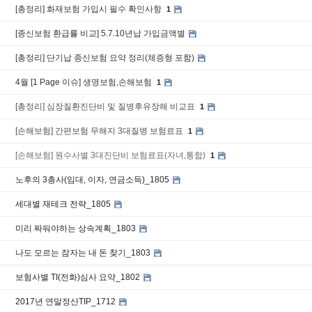
[총정리] 화재보험 가입시 필수 확인사항
1
[종신보험 환급률 비교] 5.7.10년납 가입금액별
[총정리] 단기납 종신보험 요약 정리(체증형 포함)
4월 [1 Page 이슈] 생명보험,손해보험
1
[총정리] 심장질환진단비 및 질병후유장해 비교표
1
[손해보험] 간편보험 무해지 3대질병 보험료표
1
[손해보험] 원수사별 3대진단비 보험료표(자녀,통합)
1
노후의 3총사(임대, 이자, 연금소득)_1805
세대별 재테크 전략_1805
미리 짜둬야하는 상속계획_1803
나도 모르는 잠자는 내 돈 찾기_1803
보험사별 TI(전화)심사 요약_1802
2017년 연말정산TIP_1712