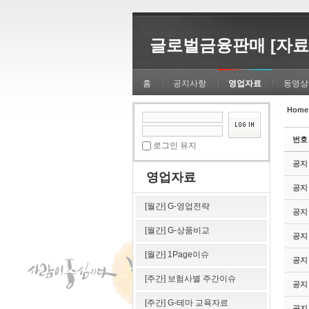
Sketchbook5, 스케치북5
Sketchbook5, 스케치북5
글로벌금융판매 [자료
홈
공지사항
영업자료
동영상
Home
Sketchbook5, 스케치북5
Sketchbook5, 스케치북5
번호
로그인 유지
공지
영업자료
공지
[월간] G-영업전략
공지
[월간] G-상품비교
공지
[월간] 1Page이슈
공지
[주간] 보험사별 주간이슈
공지
[주간] G-테마 교육자료
공지