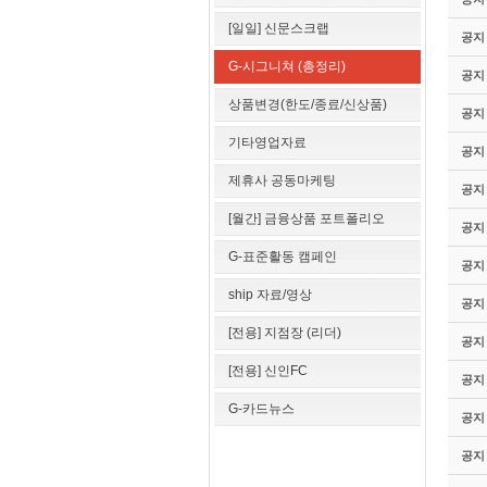
[일일] 신문스크랩
공지
G-시그니쳐 (총정리)
공지
상품변경(한도/종료/신상품)
공지
기타영업자료
공지
제휴사 공동마케팅
공지
[월간] 금융상품 포트폴리오
공지
G-표준활동 캠페인
공지
ship 자료/영상
공지
[전용] 지점장 (리더)
공지
[전용] 신인FC
공지
G-카드뉴스
공지
공지