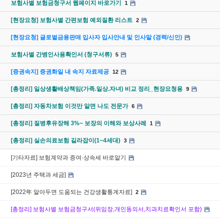
보험사별 보험금청구서 웹페이지 바로가기
1
[현장요청] 보험사별 간편보험 예외질환 리스트
2
[현장요청] 글로벌금융판매 입사자 입사안내 및 인사말 (경력/신인)
보험사별 간병인사용확인서 (청구서류)
5
[증권속지] 증권화일 내 속지 자료제공
12
[총정리] 일상생활배상책임(가족.일상.자녀) 비교 정리_현장요청용
9
[총정리] 자동차보험 이것만 알면 나도 전문가
6
[총정리] 질병후유장해 3%~ 보장의 이해와 보상사례
1
[총정리] 실손의료보험 길라잡이(1~4세대)
3
[기타자료] 보험계약과 증여·상속세 바로알기
[2023년 주택과 세금]
[2022年 알아두면 도움되는 건강생활통계자료]
2
[총정리] 보험사별 보험금청구서(위임장,개인동의서,치과치료확인서 포함)