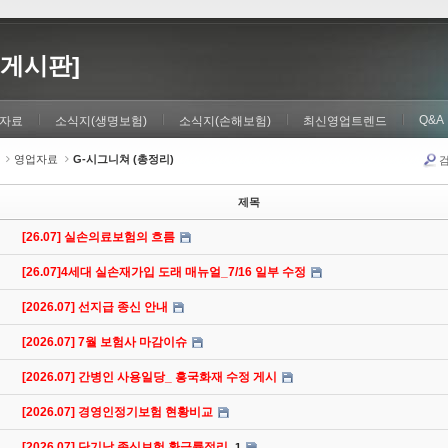
게시판]
Q&A
자료
소식지(생명보험)
소식지(손해보험)
최신영업트렌드
영업자료
G-시그니쳐 (총정리)
제목
[26.07] 실손의료보험의 흐름
[26.07]4세대 실손재가입 도래 매뉴얼_7/16 일부 수정
[2026.07] 선지급 종신 안내
[2026.07] 7월 보험사 마감이슈
[2026.07] 간병인 사용일당_ 흥국화재 수정 게시
[2026.07] 경영인정기보험 현황비교
[2026.07] 단기납 종신보험 환급률정리
1