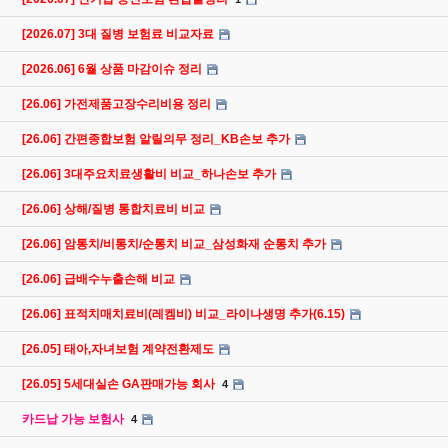
[2026.07] 3대 질병 보험료 비교자료
[2026.06] 6월 상품 마감이슈 정리
[26.06] 가전제품고장수리비용 정리
[26.06] 간편종합보험 알릴의무 정리_KB손보 추가
[26.06] 3대주요치료생활비 비교_하나손보 추가
[26.06] 상해/질병 통합치료비 비교
[26.06] 암통치/비통치/순통치 비교_삼성화재 순통치 추가
[26.06] 급배수누출손해 비교
[26.06] 표적치매치료비(레켐비) 비교_라이나생명 추가(6.15)
[26.05] 태아,자녀보험 계약전환제도
[26.05] 5세대실손 GA판매가능 회사
4
카드납 가능 보험사
4