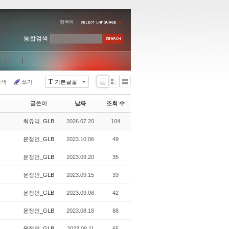
한국어
통합검색
T
검색
쓰기
기본글꼴
Li
Zi
G
st
n
al
글쓴이
날짜
조회 수
e
le
r
최유리_GLB
2026.07.20
104
y
윤정인_GLB
2023.10.06
49
윤정인_GLB
2023.09.20
35
윤정인_GLB
2023.09.15
33
윤정인_GLB
2023.09.08
42
윤정인_GLB
2023.08.18
88
윤정인_GLB
2023.08.11
65