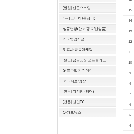
[일일] 신문스크랩
15
G-시그니쳐 (총정리)
14
상품변경(한도/종료/신상품)
13
기타영업자료
12
제휴사 공동마케팅
11
[월간] 금융상품 포트폴리오
10
G-표준활동 캠페인
9
ship 자료/영상
8
[전용] 지점장 (리더)
7
[전용] 신인FC
6
G-카드뉴스
5
4