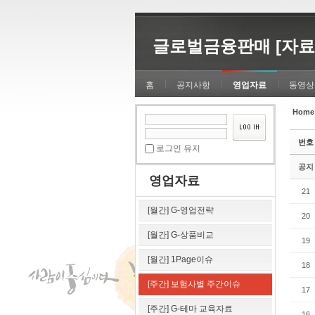
Sketchbook5, 스케치북5
Sketchbook5, 스케치북5
글로벌금융판매 [자료
홈
공지사항
영업자료
동영상
Home
Sketchbook5, 스케치북5
Sketchbook5, 스케치북5
번호
로그인 유지
공지
영업자료
21
[월간] G-영업전략
20
[월간] G-상품비교
19
[월간] 1Page이슈
18
[주간] 보험사별 주간이슈
17
[주간] G-테마 교육자료
16