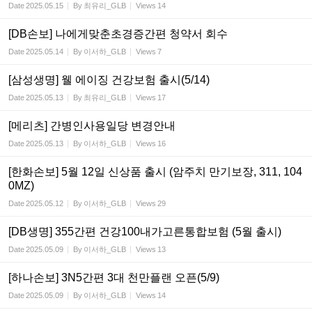
Date
2025.05.15
By
최유리_GLB
Views
14
[DB손보] 나에게맞춘초경증간편 청약서 회수
Date
2025.05.14
By
이서하_GLB
Views
7
[삼성생명] 웰 에이징 건강보험 출시(5/14)
Date
2025.05.13
By
최유리_GLB
Views
17
[메리츠] 간병인사용일당 변경안내
Date
2025.05.13
By
이서하_GLB
Views
16
[한화손보] 5월 12일 신상품 출시 (암주치 만기보장, 311, 104
0MZ)
Date
2025.05.12
By
이서하_GLB
Views
29
[DB생명] 355간편 건강100내가고른통합보험 (5월 출시)
Date
2025.05.09
By
이서하_GLB
Views
13
[하나손보] 3N5간편 3대 천만플랜 오픈(5/9)
Date
2025.05.09
By
이서하_GLB
Views
14