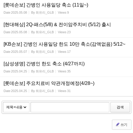
[롯데손보] 간병인 사용일당 축소 (11일~)
Date
2025.05.08
By
최유리_GLB
Views
9
[현대해상] 2Q-패스(5/8) & 전이암주치비 (5/12) 출시
Date
2025.05.08
By
최유리_GLB
Views
23
[KB손보] 간병인 사용일당 한도 10만 축소(감액없음) 5/12~
Date
2025.05.07
By
최유리_GLB
Views
17
[삼성생명] 간병인 한도 축소 (4/27까지)
Date
2025.04.25
By
최유리_GLB
Views
35
[롯데손보] 주요치료비 약관개정예정(4/28~)
Date
2025.04.25
By
최유리_GLB
Views
31
검색
쓰기