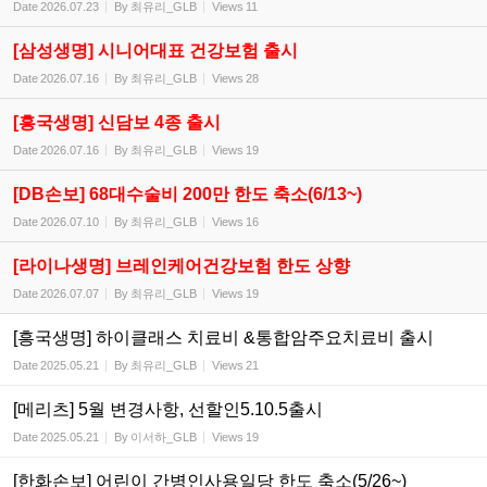
Date
2026.07.23
By
최유리_GLB
Views
11
[삼성생명] 시니어대표 건강보험 출시
Date
2026.07.16
By
최유리_GLB
Views
28
[흥국생명] 신담보 4종 출시
Date
2026.07.16
By
최유리_GLB
Views
19
[DB손보] 68대수술비 200만 한도 축소(6/13~)
Date
2026.07.10
By
최유리_GLB
Views
16
[라이나생명] 브레인케어건강보험 한도 상향
Date
2026.07.07
By
최유리_GLB
Views
19
[흥국생명] 하이클래스 치료비 &통합암주요치료비 출시
Date
2025.05.21
By
최유리_GLB
Views
21
[메리츠] 5월 변경사항, 선할인5.10.5출시
Date
2025.05.21
By
이서하_GLB
Views
19
[한화손보] 어린이 간병인사용일당 한도 축소(5/26~)