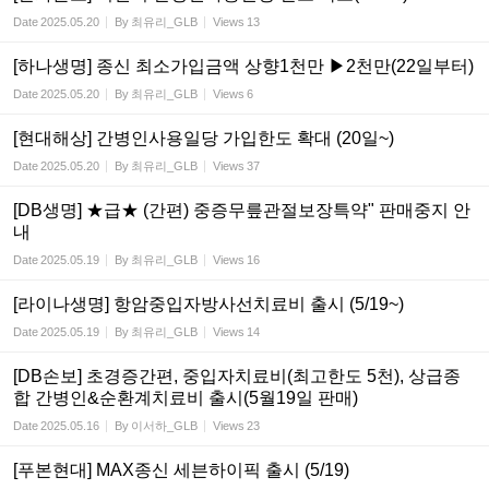
Date
2025.05.20
By
최유리_GLB
Views
13
[하나생명] 종신 최소가입금액 상향1천만 ▶2천만(22일부터)
Date
2025.05.20
By
최유리_GLB
Views
6
[현대해상] 간병인사용일당 가입한도 확대 (20일~)
Date
2025.05.20
By
최유리_GLB
Views
37
[DB생명] ★급★ (간편) 중증무릎관절보장특약" 판매중지 안
내
Date
2025.05.19
By
최유리_GLB
Views
16
[라이나생명] 항암중입자방사선치료비 출시 (5/19~)
Date
2025.05.19
By
최유리_GLB
Views
14
[DB손보] 초경증간편, 중입자치료비(최고한도 5천), 상급종
합 간병인&순환계치료비 출시(5월19일 판매)
Date
2025.05.16
By
이서하_GLB
Views
23
[푸본현대] MAX종신 세븐하이픽 출시 (5/19)