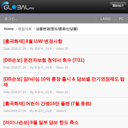
Menu
Sketchbook5, 스케치북5
로그인...
LANG
PC
Home
영업자료
상품변경(한도/종료/신상품)
[흥국화재] 8월 U/W 변경사항
Date
2026.07.28
By
최유리_GLB
Views
26
Sketchbook5, 스케치북5
[DB손보] 운전자보험 청약서 회수 (7/31)
Date
2026.07.28
By
최유리_GLB
Views
10
[DB손보] 암/뇌/심 10억 통장 출시 & 담보별 만기연장제도 탑
재
Date
2026.07.24
By
최유리_GLB
Views
22
[흥국화재] 어린이 간병15만 플랜 (7월 종료)
Date
2026.07.24
By
최유리_GLB
Views
8
[라이나손보] 8월 일부 담보 한도 축소