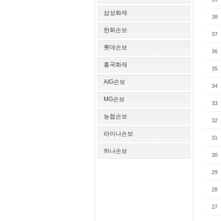
삼성화재
38
한화손보
37
롯데손보
36
흥국화재
35
AIG손보
34
MG손보
33
농협손보
32
라이나손보
31
하나손보
30
29
28
27