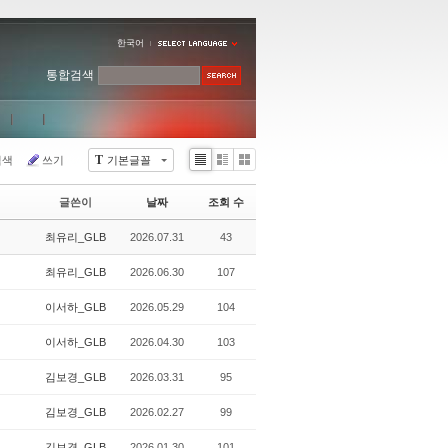
한국어
통합검색
T
검색
쓰기
기본글꼴
Li
Zi
G
st
n
al
글쓴이
날짜
조회 수
e
le
r
최유리_GLB
2026.07.31
43
y
최유리_GLB
2026.06.30
107
이서하_GLB
2026.05.29
104
이서하_GLB
2026.04.30
103
김보경_GLB
2026.03.31
95
김보경_GLB
2026.02.27
99
김보경_GLB
2026.01.30
101