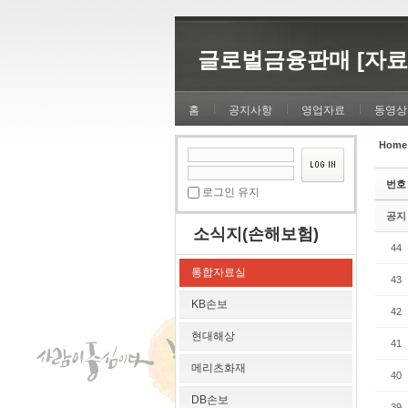
Sketchbook5, 스케치북5
Sketchbook5, 스케치북5
글로벌금융판매 [자료
홈
공지사항
영업자료
동영상
Home
Sketchbook5, 스케치북5
Sketchbook5, 스케치북5
번호
로그인 유지
공지
소식지(손해보험)
44
통합자료실
43
KB손보
42
현대해상
41
메리츠화재
40
DB손보
39