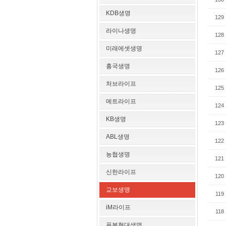
KDB생명
129
라이나생명
128
미래에셋생명
127
흥국생명
126
처브라이프
125
메트라이프
124
KB생명
123
ABL생명
122
농협생명
121
신한라이프
120
교보생명
119
iM라이프
118
푸본현대생명