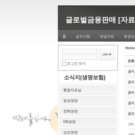
Sketchbook5, 스케치북5
Sketchbook5, 스케치북5
글로벌금융판매 [자료
홈
공지사항
영업자료
동영상
Home
Sketchbook5, 스케치북5
Sketchbook5, 스케치북5
번호
로그인 유지
공지
소식지(생명보험)
공지
통합자료실
공지
동양생명
공지
한화생명
공지
DB생명
131
삼성생명
130