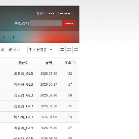
한국어
통합검색
T
검색
쓰기
기본글꼴
Li
Zi
G
st
n
al
글쓴이
날짜
조회 수
e
le
r
최유리_GLB
2026.07.30
22
y
이서하_GLB
2026.06.17
17
김보경_GLB
2026.02.26
56
김보경_GLB
2026.01.30
15
이서하_GLB
2026.01.08
29
최유리_GLB
2026.06.30
37
이서하_GLB
2026.05.29
38