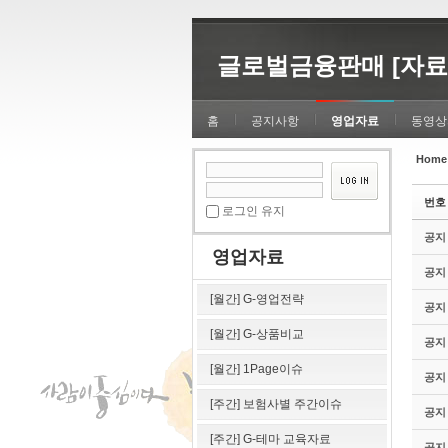
Sketchbook5, 스케치북5
Sketchbook5, 스케치북5
글로벌금융판매 [자료
홈
공지사항
영업자료
동영상
Home
Sketchbook5, 스케치북5
Sketchbook5, 스케치북5
번호
로그인 유지
공지
영업자료
공지
[월간] G-영업전략
공지
[월간] G-상품비교
공지
[월간] 1Page이슈
공지
[주간] 보험사별 주간이슈
공지
[주간] G-테마 교육자료
공지