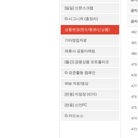
[일일] 신문스크랩
공지
G-시그니쳐 (총정리)
공지
상품변경(한도/종료/신상품)
482
기타영업자료
481
제휴사 공동마케팅
480
[월간] 금융상품 포트폴리오
479
G-표준활동 캠페인
478
ship 자료/영상
477
[전용] 지점장 (리더)
476
[전용] 신인FC
475
G-카드뉴스
474
473