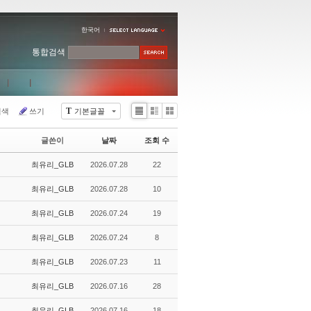
한국어
통합검색
T
검색
쓰기
기본글꼴
Li
Zi
G
st
n
al
글쓴이
날짜
조회 수
e
le
r
최유리_GLB
2026.07.28
22
y
최유리_GLB
2026.07.28
10
최유리_GLB
2026.07.24
19
최유리_GLB
2026.07.24
8
최유리_GLB
2026.07.23
11
최유리_GLB
2026.07.16
28
최유리_GLB
2026.07.16
18