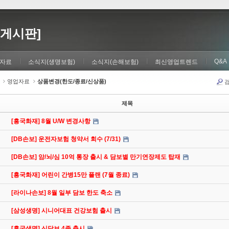
게시판]
Q&A
자료
소식지(생명보험)
소식지(손해보험)
최신영업트렌드
영업자료
상품변경(한도/종료/신상품)
제목
[흥국화재] 8월 U/W 변경사항
[DB손보] 운전자보험 청약서 회수 (7/31)
[DB손보] 암/뇌/심 10억 통장 출시 & 담보별 만기연장제도 탑재
[흥국화재] 어린이 간병15만 플랜 (7월 종료)
[라이나손보] 8월 일부 담보 한도 축소
[삼성생명] 시니어대표 건강보험 출시
[흥국생명] 신담보 4종 출시