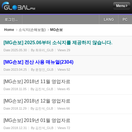
Menu
Sketchbook5, 스케치북5
로그인...
LANG
PC
Home
소식지(손해보험)
MG손보
[MG손보] 2025.06부터 소식지를 제공하지 않습니다.
Date
2025.05.30
By
최유리_GLB
Views
29
Sketchbook5, 스케치북5
[MG손보] 전산 사용 매뉴얼(2304)
Date
2023.04.25
By
윤정인_GLB
Views
52
[MG손보] 2018년 11월 영업자료
Date
2018.11.05
By
김진석_GLB
Views
45
[MG손보] 2018년 12월 영업자료
Date
2018.11.29
By
김진석_GLB
Views
66
[MG손보] 2019년 01월 영업자료
Date
2018.12.31
By
김진석_GLB
Views
72