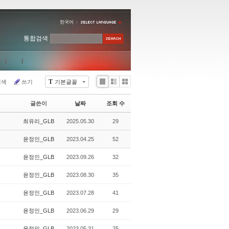
한국어
통합검색
T
검색
쓰기
기본글꼴
Li
Zi
G
st
n
al
글쓴이
날짜
조회 수
e
le
r
최유리_GLB
2025.05.30
29
y
윤정인_GLB
2023.04.25
52
윤정인_GLB
2023.09.26
32
윤정인_GLB
2023.08.30
35
윤정인_GLB
2023.07.28
41
윤정인_GLB
2023.06.29
29
윤정인_GLB
2023.05.31
25