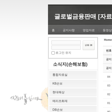
Sketchbook5, 스케치북5
Sketchbook5, 스케치북5
글로벌금융판매 [자료
홈
공지사항
영업자료
동영상
Home
Sketchbook5, 스케치북5
Sketchbook5, 스케치북5
번호
로그인 유지
공지
소식지(손해보험)
공지
통합자료실
84
KB손보
83
현대해상
82
메리츠화재
81
DB손보
80