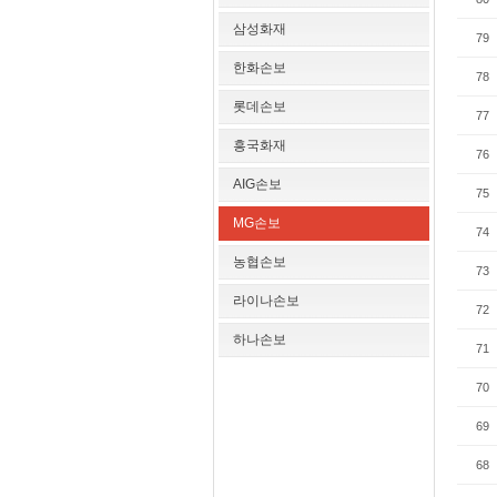
삼성화재
79
한화손보
78
롯데손보
77
흥국화재
76
AIG손보
75
MG손보
74
농협손보
73
라이나손보
72
하나손보
71
70
69
68