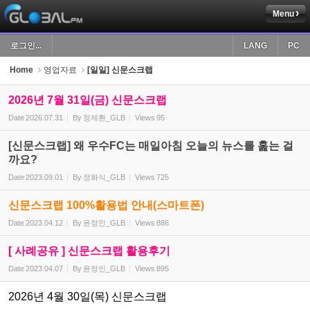
Menu
Sketchbook5, 스케치북5
로그인...
LANG
PC
Home
영업자료
[일일] 신문스크랩
2026년 7월 31일(금) 신문스크랩
Date
2026.07.31
By
정제환_GLB
Views
95
Sketchbook5, 스케치북5
[신문스크랩] 왜 우수FC는 매일아침 오늘의 뉴스를 훑는 걸
까요?
Date
2023.09.01
By
정화식_GLB
Views
725
신문스크랩 100%활용법 안내(스마트폰)
Date
2023.04.12
By
윤정인_GLB
Views
886
[ 사례공유 ] 신문스크랩 활용후기
Date
2023.04.07
By
윤정인_GLB
Views
895
2026년 4월 30일(목) 신문스크랩