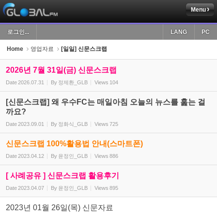
Menu
Sketchbook5, 스케치북5
로그인...
LANG
PC
Home
영업자료
[일일] 신문스크랩
2026년 7월 31일(금) 신문스크랩
Date
2026.07.31
By
정제환_GLB
Views
104
Sketchbook5, 스케치북5
[신문스크랩] 왜 우수FC는 매일아침 오늘의 뉴스를 훑는 걸
까요?
Date
2023.09.01
By
정화식_GLB
Views
725
신문스크랩 100%활용법 안내(스마트폰)
Date
2023.04.12
By
윤정인_GLB
Views
886
[ 사례공유 ] 신문스크랩 활용후기
Date
2023.04.07
By
윤정인_GLB
Views
895
2023년 01월 26일(목) 신문자료