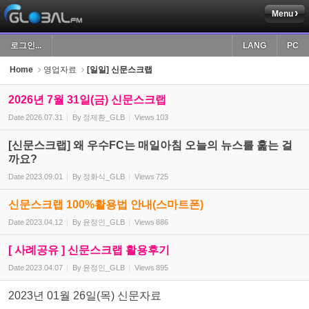
Menu
Sketchbook5, 스케치북5
로그인...
LANG
PC
Home
영업자료
[일일] 신문스크랩
2026년 7월 31일(금) 신문스크랩
Date
2026.07.31
By
정제환_GLB
Views
103
Sketchbook5, 스케치북5
[신문스크랩] 왜 우수FC는 매일아침 오늘의 뉴스를 훑는 걸
까요?
Date
2023.09.01
By
정화식_GLB
Views
725
신문스크랩 100%활용법 안내(스마트폰)
Date
2023.04.12
By
윤정인_GLB
Views
886
[ 사례공유 ] 신문스크랩 활용후기
Date
2023.04.07
By
윤정인_GLB
Views
895
2023년 01월 26일(목) 신문자료