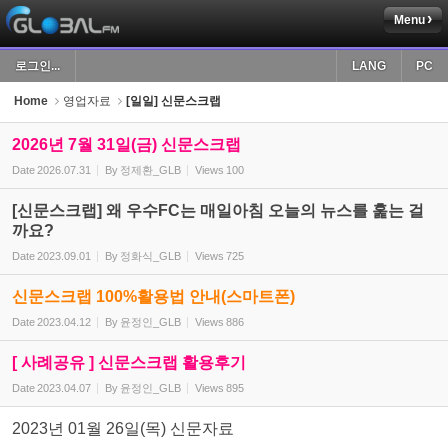
Menu
Sketchbook5, 스케치북5
로그인...
LANG
PC
Home
영업자료
[일일] 신문스크랩
2026년 7월 31일(금) 신문스크랩
Date
2026.07.31
By
정제환_GLB
Views
100
Sketchbook5, 스케치북5
[신문스크랩] 왜 우수FC는 매일아침 오늘의 뉴스를 훑는 걸
까요?
Date
2023.09.01
By
정화식_GLB
Views
725
신문스크랩 100%활용법 안내(스마트폰)
Date
2023.04.12
By
윤정인_GLB
Views
886
[ 사례공유 ] 신문스크랩 활용후기
Date
2023.04.07
By
윤정인_GLB
Views
895
2023년 01월 26일(목) 신문자료