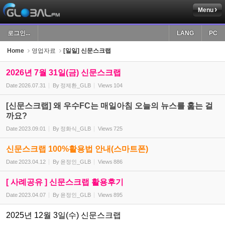
Menu
Sketchbook5, 스케치북5
로그인...
LANG
PC
Home
영업자료
[일일] 신문스크랩
2026년 7월 31일(금) 신문스크랩
Date
2026.07.31
By
정제환_GLB
Views
104
Sketchbook5, 스케치북5
[신문스크랩] 왜 우수FC는 매일아침 오늘의 뉴스를 훑는 걸
까요?
Date
2023.09.01
By
정화식_GLB
Views
725
신문스크랩 100%활용법 안내(스마트폰)
Date
2023.04.12
By
윤정인_GLB
Views
886
[ 사례공유 ] 신문스크랩 활용후기
Date
2023.04.07
By
윤정인_GLB
Views
895
2025년 12월 3일(수) 신문스크랩