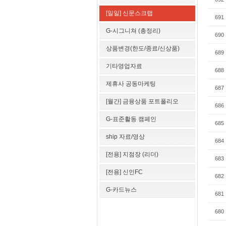
[일일] 신문스크랩
691
G-시그니쳐 (총정리)
690
상품변경(한도/종료/신상품)
689
기타영업자료
688
제휴사 공동마케팅
687
[월간] 금융상품 포트폴리오
686
G-표준활동 캠페인
685
ship 자료/영상
684
[전용] 지점장 (리더)
683
[전용] 신인FC
682
G-카드뉴스
681
680