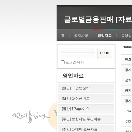
Sketchbook5, 스케치북5
Sketchbook5, 스케치북5
글로벌금융판매 [자료
홈
공지사항
영업자료
동영상
Home
Sketchbook5, 스케치북5
Sketchbook5, 스케치북5
번호
로그인 유지
공지
영업자료
공지
[월간] G-영업전략
공지
[월간] G-상품비교
공지
[월간] 1Page이슈
694
[주간] 보험사별 주간이슈
693
[주간] G-테마 교육자료
692