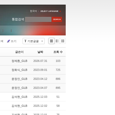
한국어
통합검색
T
검색
쓰기
기본글꼴
Li
Zi
G
st
n
al
글쓴이
날짜
조회 수
e
le
r
정제환_GLB
2026.07.31
103
y
정화식_GLB
2023.09.01
725
윤정인_GLB
2023.04.12
886
윤정인_GLB
2023.04.07
895
김석현_GLB
2025.12.03
51
김석현_GLB
2025.12.02
58
김석현_GLB
2025.12.01
75