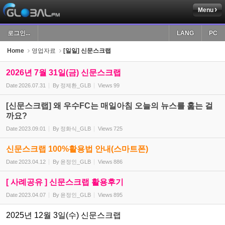
Menu
Sketchbook5, 스케치북5
로그인...
LANG
PC
Home
영업자료
[일일] 신문스크랩
2026년 7월 31일(금) 신문스크랩
Date
2026.07.31
By
정제환_GLB
Views
99
Sketchbook5, 스케치북5
[신문스크랩] 왜 우수FC는 매일아침 오늘의 뉴스를 훑는 걸
까요?
Date
2023.09.01
By
정화식_GLB
Views
725
신문스크랩 100%활용법 안내(스마트폰)
Date
2023.04.12
By
윤정인_GLB
Views
886
[ 사례공유 ] 신문스크랩 활용후기
Date
2023.04.07
By
윤정인_GLB
Views
895
2025년 12월 3일(수) 신문스크랩