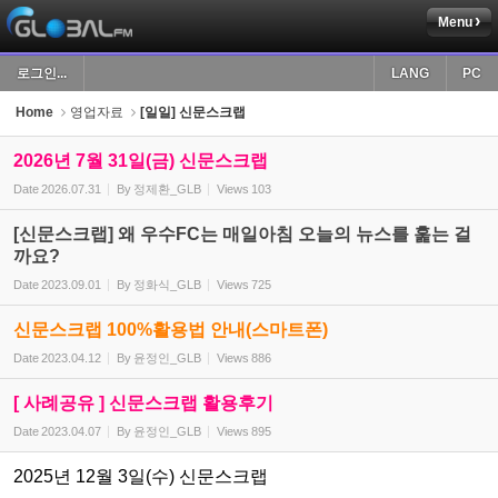
Menu
Sketchbook5, 스케치북5
로그인...
LANG
PC
Home
영업자료
[일일] 신문스크랩
2026년 7월 31일(금) 신문스크랩
Date
2026.07.31
By
정제환_GLB
Views
103
Sketchbook5, 스케치북5
[신문스크랩] 왜 우수FC는 매일아침 오늘의 뉴스를 훑는 걸
까요?
Date
2023.09.01
By
정화식_GLB
Views
725
신문스크랩 100%활용법 안내(스마트폰)
Date
2023.04.12
By
윤정인_GLB
Views
886
[ 사례공유 ] 신문스크랩 활용후기
Date
2023.04.07
By
윤정인_GLB
Views
895
2025년 12월 3일(수) 신문스크랩