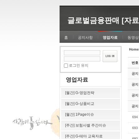
Sketchbook5, 스케치북5
Sketchbook5, 스케치북5
글로벌금융판매 [자료
홈
공지사항
영업자료
동영상
Home
Sketchbook5, 스케치북5
Sketchbook5, 스케치북5
번호
로그인 유지
공지
영업자료
공지
[월간] G-영업전략
공지
[월간] G-상품비교
공지
[월간] 1Page이슈
694
[주간] 보험사별 주간이슈
693
[주간] G-테마 교육자료
692