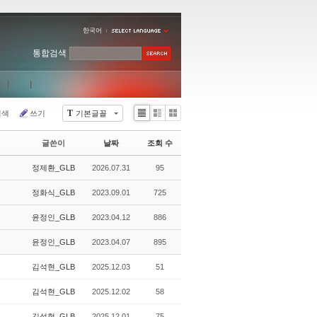
한국어
통합검색
T
검색
쓰기
기본글꼴
Li
Zi
G
st
n
al
글쓴이
날짜
조회 수
e
le
r
정제환_GLB
2026.07.31
95
y
정화식_GLB
2023.09.01
725
윤정인_GLB
2023.04.12
886
윤정인_GLB
2023.04.07
895
김석현_GLB
2025.12.03
51
김석현_GLB
2025.12.02
58
김석현_GLB
2025.12.01
75