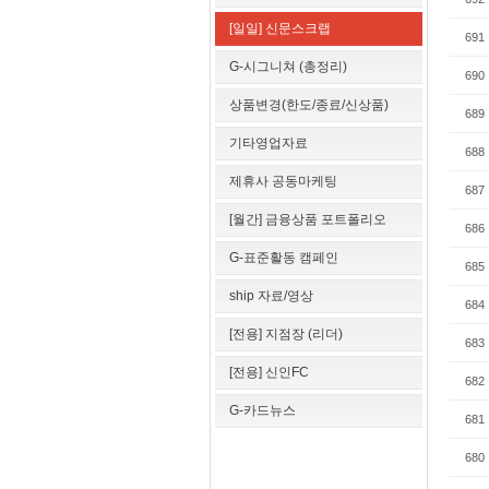
[일일] 신문스크랩
691
G-시그니쳐 (총정리)
690
상품변경(한도/종료/신상품)
689
기타영업자료
688
제휴사 공동마케팅
687
[월간] 금융상품 포트폴리오
686
G-표준활동 캠페인
685
ship 자료/영상
684
[전용] 지점장 (리더)
683
[전용] 신인FC
682
G-카드뉴스
681
680