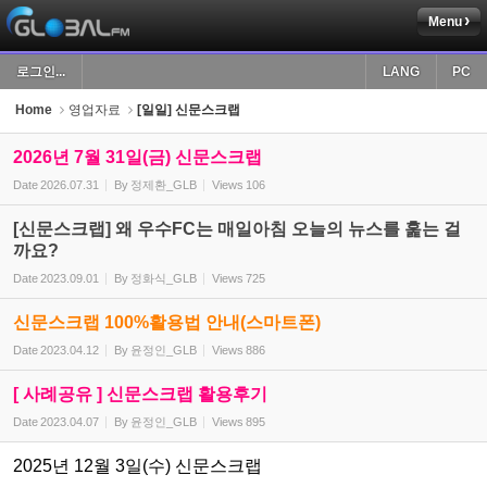
Menu
Sketchbook5, 스케치북5
로그인...
LANG
PC
Home
영업자료
[일일] 신문스크랩
2026년 7월 31일(금) 신문스크랩
Date
2026.07.31
By
정제환_GLB
Views
106
Sketchbook5, 스케치북5
[신문스크랩] 왜 우수FC는 매일아침 오늘의 뉴스를 훑는 걸
까요?
Date
2023.09.01
By
정화식_GLB
Views
725
신문스크랩 100%활용법 안내(스마트폰)
Date
2023.04.12
By
윤정인_GLB
Views
886
[ 사례공유 ] 신문스크랩 활용후기
Date
2023.04.07
By
윤정인_GLB
Views
895
2025년 12월 3일(수) 신문스크랩