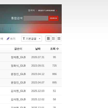
한국어
통합검색
T
검색
쓰기
기본글꼴
Li
Zi
G
st
n
al
글쓴이
날짜
조회 수
e
le
r
정제환_GLB
2026.07.31
95
y
정화식_GLB
2023.09.01
725
윤정인_GLB
2023.04.12
886
윤정인_GLB
2023.04.07
895
김석현_GLB
2025.12.03
51
김석현_GLB
2025.12.02
58
김석현_GLB
2025.12.01
75