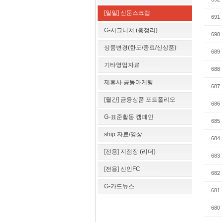
[일일] 신문스크랩
691
G-시그니쳐 (총정리)
690
상품변경(한도/종료/신상품)
689
기타영업자료
688
제휴사 공동마케팅
687
[월간] 금융상품 포트폴리오
686
G-표준활동 캠페인
685
ship 자료/영상
684
[전용] 지점장 (리더)
683
[전용] 신인FC
682
G-카드뉴스
681
680