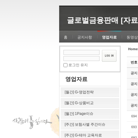
Sketchbook5, 스케치북5
Sketchbook5, 스케치북5
글로벌금융판매 [자료
홈
공지사항
영업자료
동영상
Home
Sketchbook5, 스케치북5
Sketchbook5, 스케치북5
번호
로그인 유지
공지
영업자료
공지
[월간] G-영업전략
공지
[월간] G-상품비교
공지
[월간] 1Page이슈
694
[주간] 보험사별 주간이슈
693
[주간] G-테마 교육자료
692