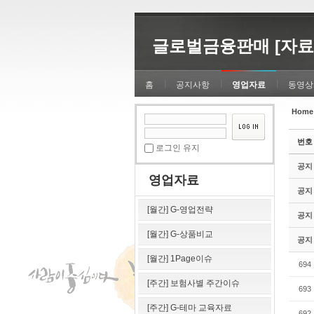
Sketchbook5, 스케치북5
Sketchbook5, 스케치북5
글로벌금융판매 [자료
홈
공지사항
영업자료
동영상
Home
Sketchbook5, 스케치북5
Sketchbook5, 스케치북5
번호
로그인 유지
공지
영업자료
공지
[월간] G-영업전략
공지
[월간] G-상품비교
공지
[월간] 1Page이슈
694
[주간] 보험사별 주간이슈
693
[주간] G-테마 교육자료
692