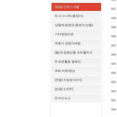
[일일] 신문스크랩
691
G-시그니쳐 (총정리)
690
상품변경(한도/종료/신상품)
689
기타영업자료
688
제휴사 공동마케팅
687
[월간] 금융상품 포트폴리오
686
G-표준활동 캠페인
685
ship 자료/영상
684
[전용] 지점장 (리더)
683
[전용] 신인FC
682
G-카드뉴스
681
680