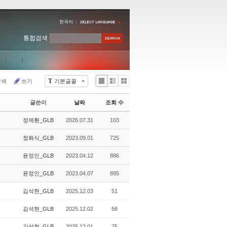
한국어
통합검색
T
검색
쓰기
기본글꼴
Li
Zi
G
st
n
al
글쓴이
날짜
조회 수
e
le
r
정제환_GLB
2026.07.31
103
y
정화식_GLB
2023.09.01
725
윤정인_GLB
2023.04.12
886
윤정인_GLB
2023.04.07
895
김석현_GLB
2025.12.03
51
김석현_GLB
2025.12.02
58
김석현_GLB
2025.12.01
75