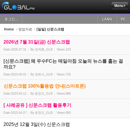
Menu
Sketchbook5, 스케치북5
로그인...
LANG
PC
Home
영업자료
[일일] 신문스크랩
2026년 7월 31일(금) 신문스크랩
Date
2026.07.31
By
정제환_GLB
Views
103
Sketchbook5, 스케치북5
[신문스크랩] 왜 우수FC는 매일아침 오늘의 뉴스를 훑는 걸
까요?
Date
2023.09.01
By
정화식_GLB
Views
725
신문스크랩 100%활용법 안내(스마트폰)
Date
2023.04.12
By
윤정인_GLB
Views
886
[ 사례공유 ] 신문스크랩 활용후기
Date
2023.04.07
By
윤정인_GLB
Views
895
2025년 12월 3일(수) 신문스크랩