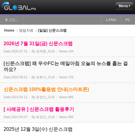
Menu
Sketchbook5, 스케치북5
로그인...
LANG
PC
Home
영업자료
[일일] 신문스크랩
2026년 7월 31일(금) 신문스크랩
Date
2026.07.31
By
정제환_GLB
Views
104
Sketchbook5, 스케치북5
[신문스크랩] 왜 우수FC는 매일아침 오늘의 뉴스를 훑는 걸
까요?
Date
2023.09.01
By
정화식_GLB
Views
725
신문스크랩 100%활용법 안내(스마트폰)
Date
2023.04.12
By
윤정인_GLB
Views
886
[ 사례공유 ] 신문스크랩 활용후기
Date
2023.04.07
By
윤정인_GLB
Views
895
2025년 12월 3일(수) 신문스크랩