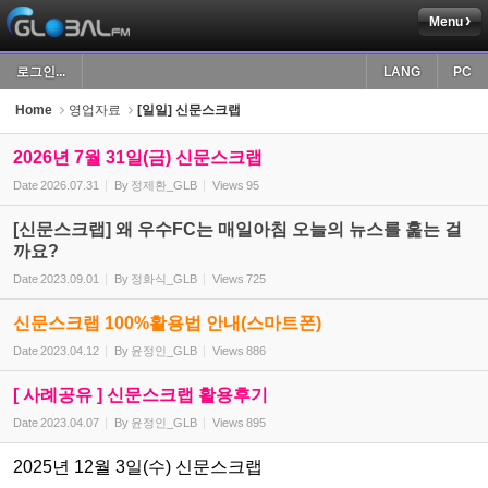
Menu
Sketchbook5, 스케치북5
로그인...
LANG
PC
Home
영업자료
[일일] 신문스크랩
2026년 7월 31일(금) 신문스크랩
Date
2026.07.31
By
정제환_GLB
Views
95
Sketchbook5, 스케치북5
[신문스크랩] 왜 우수FC는 매일아침 오늘의 뉴스를 훑는 걸
까요?
Date
2023.09.01
By
정화식_GLB
Views
725
신문스크랩 100%활용법 안내(스마트폰)
Date
2023.04.12
By
윤정인_GLB
Views
886
[ 사례공유 ] 신문스크랩 활용후기
Date
2023.04.07
By
윤정인_GLB
Views
895
2025년 12월 3일(수) 신문스크랩