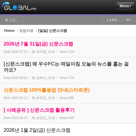
Menu
Sketchbook5, 스케치북5
로그인...
LANG
PC
Home
영업자료
[일일] 신문스크랩
2026년 7월 31일(금) 신문스크랩
Date
2026.07.31
By
정제환_GLB
Views
103
Sketchbook5, 스케치북5
[신문스크랩] 왜 우수FC는 매일아침 오늘의 뉴스를 훑는 걸
까요?
Date
2023.09.01
By
정화식_GLB
Views
725
신문스크랩 100%활용법 안내(스마트폰)
Date
2023.04.12
By
윤정인_GLB
Views
886
[ 사례공유 ] 신문스크랩 활용후기
Date
2023.04.07
By
윤정인_GLB
Views
895
2026년 1월 2일(금) 신문스크랩