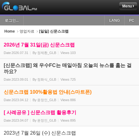
Menu
Sketchbook5, 스케치북5
로그인...
LANG
PC
Home
영업자료
[일일] 신문스크랩
2026년 7월 31일(금) 신문스크랩
Date
2026.07.31
By
정제환_GLB
Views
103
Sketchbook5, 스케치북5
[신문스크랩] 왜 우수FC는 매일아침 오늘의 뉴스를 훑는 걸
까요?
Date
2023.09.01
By
정화식_GLB
Views
725
신문스크랩 100%활용법 안내(스마트폰)
Date
2023.04.12
By
윤정인_GLB
Views
886
[ 사례공유 ] 신문스크랩 활용후기
Date
2023.04.07
By
윤정인_GLB
Views
895
2023년 7월 26일 (수) 신문스크랩