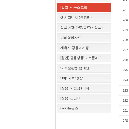
[일일] 신문스크랩
731
G-시그니쳐 (총정리)
730
상품변경(한도/종료/신상품)
729
기타영업자료
728
제휴사 공동마케팅
727
[월간] 금융상품 포트폴리오
726
G-표준활동 캠페인
725
ship 자료/영상
724
[전용] 지점장 (리더)
723
[전용] 신인FC
722
G-카드뉴스
721
720