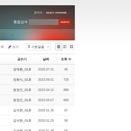
한국어
통합검색
T
검색
쓰기
기본글꼴
Li
Zi
G
st
n
al
글쓴이
날짜
조회 수
e
le
r
정제환_GLB
2026.07.31
95
y
정화식_GLB
2023.09.01
725
윤정인_GLB
2023.04.12
886
윤정인_GLB
2023.04.07
895
김석현_GLB
2026.01.30
67
김석현_GLB
2026.01.29
56
김석현_GLB
2026.01.28
55