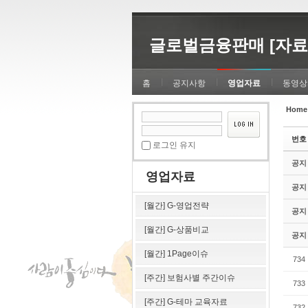
Sketchbook5, 스케치북5
Sketchbook5, 스케치북5
글로벌금융판매 [자료
홈
공지사항
영업자료
동영상
Home
Sketchbook5, 스케치북5
Sketchbook5, 스케치북5
번호
로그인 유지
공지
영업자료
공지
[월간] G-영업전략
공지
[월간] G-상품비교
공지
[월간] 1Page이슈
734
[주간] 보험사별 주간이슈
733
[주간] G-테마 교육자료
732