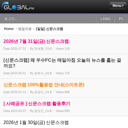
Menu
Sketchbook5, 스케치북5
로그인...
LANG
PC
Home
영업자료
[일일] 신문스크랩
2026년 7월 31일(금) 신문스크랩
Date
2026.07.31
By
정제환_GLB
Views
100
Sketchbook5, 스케치북5
[신문스크랩] 왜 우수FC는 매일아침 오늘의 뉴스를 훑는 걸
까요?
Date
2023.09.01
By
정화식_GLB
Views
725
신문스크랩 100%활용법 안내(스마트폰)
Date
2023.04.12
By
윤정인_GLB
Views
886
[ 사례공유 ] 신문스크랩 활용후기
Date
2023.04.07
By
윤정인_GLB
Views
895
2026년 1월 30일(금) 신문스크랩