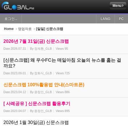
Menu
Sketchbook5, 스케치북5
로그인...
LANG
PC
Home
영업자료
[일일] 신문스크랩
2026년 7월 31일(금) 신문스크랩
Date
2026.07.31
By
정제환_GLB
Views
95
Sketchbook5, 스케치북5
[신문스크랩] 왜 우수FC는 매일아침 오늘의 뉴스를 훑는 걸
까요?
Date
2023.09.01
By
정화식_GLB
Views
725
신문스크랩 100%활용법 안내(스마트폰)
Date
2023.04.12
By
윤정인_GLB
Views
886
[ 사례공유 ] 신문스크랩 활용후기
Date
2023.04.07
By
윤정인_GLB
Views
895
2026년 1월 30일(금) 신문스크랩