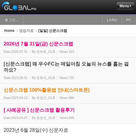
Menu
Sketchbook5, 스케치북5
로그인...
LANG
PC
Home
영업자료
[일일] 신문스크랩
2026년 7월 31일(금) 신문스크랩
Date
2026.07.31
By
정제환_GLB
Views
103
Sketchbook5, 스케치북5
[신문스크랩] 왜 우수FC는 매일아침 오늘의 뉴스를 훑는 걸
까요?
Date
2023.09.01
By
정화식_GLB
Views
725
신문스크랩 100%활용법 안내(스마트폰)
Date
2023.04.12
By
윤정인_GLB
Views
886
[ 사례공유 ] 신문스크랩 활용후기
Date
2023.04.07
By
윤정인_GLB
Views
895
2023년 6월 28일(수) 신문자료