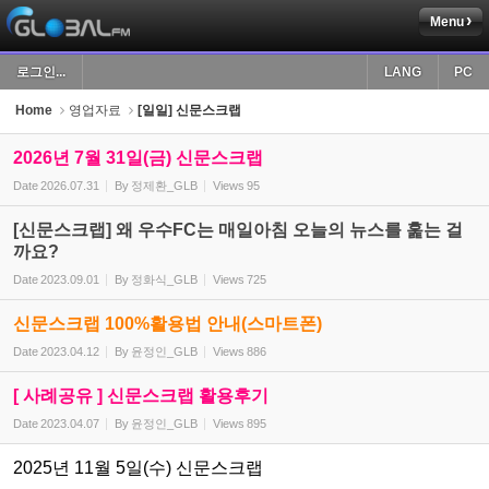
Menu
Sketchbook5, 스케치북5
로그인...
LANG
PC
Home
영업자료
[일일] 신문스크랩
2026년 7월 31일(금) 신문스크랩
Date
2026.07.31
By
정제환_GLB
Views
95
Sketchbook5, 스케치북5
[신문스크랩] 왜 우수FC는 매일아침 오늘의 뉴스를 훑는 걸
까요?
Date
2023.09.01
By
정화식_GLB
Views
725
신문스크랩 100%활용법 안내(스마트폰)
Date
2023.04.12
By
윤정인_GLB
Views
886
[ 사례공유 ] 신문스크랩 활용후기
Date
2023.04.07
By
윤정인_GLB
Views
895
2025년 11월 5일(수) 신문스크랩