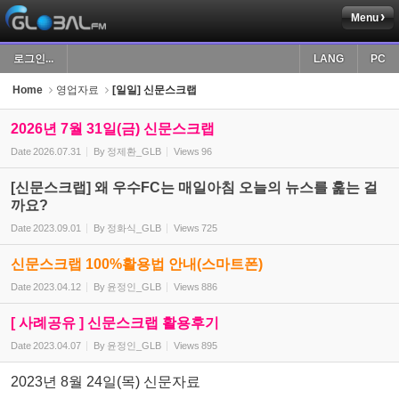
Menu
Sketchbook5, 스케치북5
로그인...
LANG
PC
Home
영업자료
[일일] 신문스크랩
2026년 7월 31일(금) 신문스크랩
Date
2026.07.31
By
정제환_GLB
Views
96
Sketchbook5, 스케치북5
[신문스크랩] 왜 우수FC는 매일아침 오늘의 뉴스를 훑는 걸
까요?
Date
2023.09.01
By
정화식_GLB
Views
725
신문스크랩 100%활용법 안내(스마트폰)
Date
2023.04.12
By
윤정인_GLB
Views
886
[ 사례공유 ] 신문스크랩 활용후기
Date
2023.04.07
By
윤정인_GLB
Views
895
2023년 8월 24일(목) 신문자료