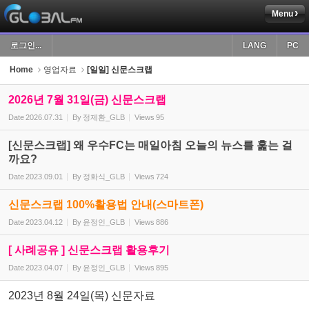
Menu
Sketchbook5, 스케치북5
로그인...
LANG
PC
Home
영업자료
[일일] 신문스크랩
2026년 7월 31일(금) 신문스크랩
Date
2026.07.31
By
정제환_GLB
Views
95
Sketchbook5, 스케치북5
[신문스크랩] 왜 우수FC는 매일아침 오늘의 뉴스를 훑는 걸
까요?
Date
2023.09.01
By
정화식_GLB
Views
724
신문스크랩 100%활용법 안내(스마트폰)
Date
2023.04.12
By
윤정인_GLB
Views
886
[ 사례공유 ] 신문스크랩 활용후기
Date
2023.04.07
By
윤정인_GLB
Views
895
2023년 8월 24일(목) 신문자료