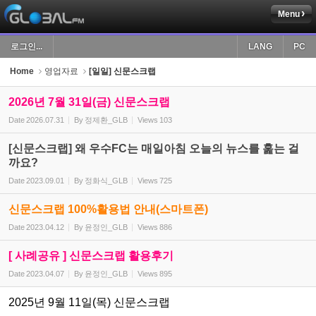
Menu
Sketchbook5, 스케치북5
로그인...
LANG
PC
Home
영업자료
[일일] 신문스크랩
2026년 7월 31일(금) 신문스크랩
Date
2026.07.31
By
정제환_GLB
Views
103
Sketchbook5, 스케치북5
[신문스크랩] 왜 우수FC는 매일아침 오늘의 뉴스를 훑는 걸
까요?
Date
2023.09.01
By
정화식_GLB
Views
725
신문스크랩 100%활용법 안내(스마트폰)
Date
2023.04.12
By
윤정인_GLB
Views
886
[ 사례공유 ] 신문스크랩 활용후기
Date
2023.04.07
By
윤정인_GLB
Views
895
2025년 9월 11일(목) 신문스크랩