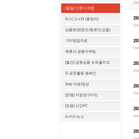
Dat
[일일] 신문스크랩
2
G-시그니쳐 (총정리)
Dat
상품변경(한도/종료/신상품)
2
기타영업자료
Dat
제휴사 공동마케팅
[월간] 금융상품 포트폴리오
2
Dat
G-표준활동 캠페인
ship 자료/영상
2
Dat
[전용] 지점장 (리더)
[전용] 신인FC
2
Dat
G-카드뉴스
2
Dat