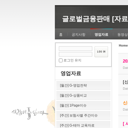
Sketchbook5, 스케치북5
Sketchbook5, 스케치북5
글로벌금융판매 [자료
홈
공지사항
영업자료
동영상
Home
Sketchbook5, 스케치북5
Sketchbook5, 스케치북5
로그인 유지
2
Dat
영업자료
[
[월간] G-영업전략
Dat
[월간] G-상품비교
신
[월간] 1Page이슈
Dat
[주간] 보험사별 주간이슈
[
[주간] G-테마 교육자료