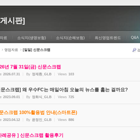
게시판]
Q&A
자료
소식지(생명보험)
소식지(손해보험)
최신영업트렌드
영업자료
[일일] 신문스크랩
026년 7월 31일(금) 신문스크랩
e
2026.07.31
By
정제환_GLB
Views
103
신문스크랩] 왜 우수FC는 매일아침 오늘의 뉴스를 훑는 걸까요?
e
2023.09.01
By
정화식_GLB
Views
725
문스크랩 100%활용법 안내(스마트폰)
e
2023.04.12
By
윤정인_GLB
Views
886
 사례공유 ] 신문스크랩 활용후기