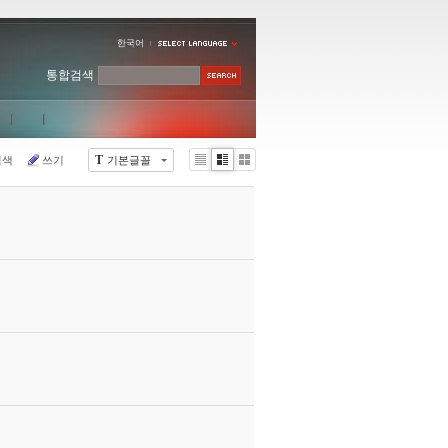
한국어
통합검색
T
검색
쓰기
기본글꼴
Li
Zi
G
st
n
al
e
le
r
y