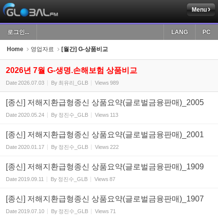
Menu
Sketchbook5, 스케치북5
로그인...
LANG
PC
Home
영업자료
[월간] G-상품비교
2026년 7월 G-생명.손해보험 상품비교
Date
2026.07.03
By
최유리_GLB
Views
989
Sketchbook5, 스케치북5
[종신] 저해지환급형종신 상품요약(글로벌금융판매)_2005
Date
2020.05.24
By
정진수_GLB
Views
113
[종신] 저해지환급형종신 상품요약(글로벌금융판매)_2001
Date
2020.01.17
By
정진수_GLB
Views
222
[종신] 저해지환급형종신 상품요약(글로벌금융판매)_1909
Date
2019.09.11
By
정진수_GLB
Views
87
[종신] 저해지환급형종신 상품요약(글로벌금융판매)_1907
Date
2019.07.10
By
정진수_GLB
Views
71