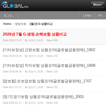
Menu
Sketchbook5, 스케치북5
로그인...
LANG
PC
Home
영업자료
[월간] G-상품비교
2026년 7월 G-생명.손해보험 상품비교
Date
2026.07.03
By
최유리_GLB
Views
995
Sketchbook5, 스케치북5
[기타보장성] 간편보험 상품요약(글로벌금융판매)_1902
Date
2019.02.18
By
정진수_GLB
Views
133
[기타보장성] 치아보험 상품요약(글로벌금융판매)_1808
Date
2018.08.16
By
정진수_GLB
Views
133
[암보험] 손보암보험 상품요약(글로벌금융판매)_1707
Date
2017.07.12
By
정진수_GLB
Views
132
[정기] 정기보험 상품요약(글로벌금융판매)_2001
Date
2020.01.17
By
정진수_GLB
Views
130