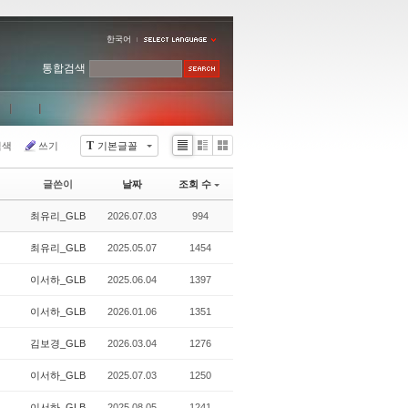
한국어
통합검색
T
검색
쓰기
기본글꼴
Li
Zi
G
st
n
al
글쓴이
날짜
조회 수
e
le
r
최유리_GLB
2026.07.03
994
y
최유리_GLB
2025.05.07
1454
이서하_GLB
2025.06.04
1397
이서하_GLB
2026.01.06
1351
김보경_GLB
2026.03.04
1276
이서하_GLB
2025.07.03
1250
이서하_GLB
2025.08.05
1241