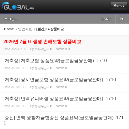
Menu
Sketchbook5, 스케치북5
로그인...
LANG
PC
Home
영업자료
[월간] G-상품비교
2026년 7월 G-생명.손해보험 상품비교
Date
2026.07.03
By
최유리_GLB
Views
991
Sketchbook5, 스케치북5
[저축성] 저축보험 상품요약(글로벌금융판매)_1710
Date
2018.01.12
By
정진수_GLB
Views
0
[저축성] 공시연금보험 상품요약(글로벌금융판매)_1710
Date
2018.01.12
By
정진수_GLB
Views
0
[저축성] 변액유니버셜 상품요약(글로벌금융판매)_1710
Date
2018.01.12
By
정진수_GLB
Views
0
[종신] 변액 생활자금형종신 상품요약(글로벌금융판매)_171
1