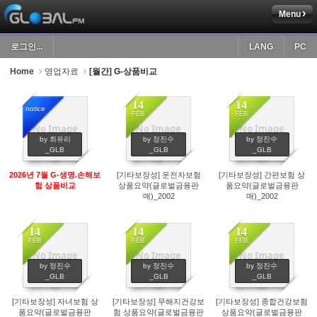
Menu
Sketchbook5, 스케치북5
로그인...
LANG
PC
Home
영업자료
[월간] G-상품비교
14
14
notice
FEB
FEB
No Image
No Image
No Image
Sketchbook5, 스케치북5
996
189
115
by 최유리
by 정진수
by 정진수
_GLB
_GLB
_GLB
2026년 7월 G-생명.손해보
[기타보장성] 운전자보험
[기타보장성] 간편보험 상
험 상품비교
상품요약(글로벌금융판
품요약(글로벌금융판
매)_2002
매)_2002
14
14
14
FEB
FEB
FEB
No Image
No Image
No Image
103
76
88
by 정진수
by 정진수
by 정진수
_GLB
_GLB
_GLB
[기타보장성] 자녀보험 상
[기타보장성] 무해지건강보
[기타보장성] 종합건강보험
품요약(글로벌금융판
험 상품요약(글로벌금융판
상품요약(글로벌금융판