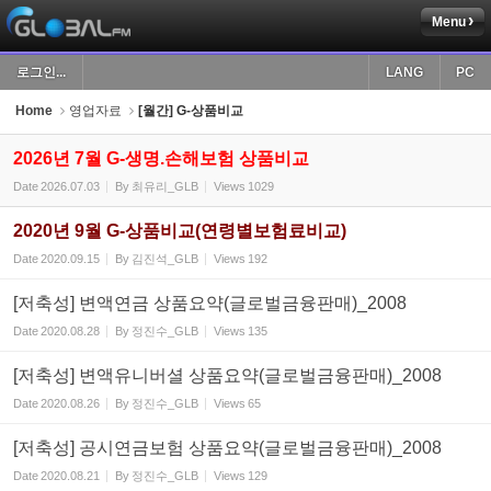
Menu
Sketchbook5, 스케치북5
로그인...
LANG
PC
Home
영업자료
[월간] G-상품비교
2026년 7월 G-생명.손해보험 상품비교
Date
2026.07.03
By
최유리_GLB
Views
1029
Sketchbook5, 스케치북5
2020년 9월 G-상품비교(연령별보험료비교)
Date
2020.09.15
By
김진석_GLB
Views
192
[저축성] 변액연금 상품요약(글로벌금융판매)_2008
Date
2020.08.28
By
정진수_GLB
Views
135
[저축성] 변액유니버셜 상품요약(글로벌금융판매)_2008
Date
2020.08.26
By
정진수_GLB
Views
65
[저축성] 공시연금보험 상품요약(글로벌금융판매)_2008
Date
2020.08.21
By
정진수_GLB
Views
129