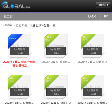
Menu
Sketchbook5, 스케치북5
로그인...
LANG
PC
Home
영업자료
[월간] G-상품비교
03
07
notice
MAR
FEB
No Image
No Image
No Image
Sketchbook5, 스케치북5
1028
819
699
by 최유리
by 윤정인
by 정화식
_GLB
_GLB
_GLB
2026년 7월 G-생명.손해보
2023년 3월 G-상품비교
2023년 2월 G-상품비교
험 상품비교
05
05
07
JAN
DEC
NOV
No Image
No Image
No Image
804
705
647
by 최유리
by 김슬기
by 김슬기
_GLB
_GLB
_GLB
2023년 1월 G-상품비교
2022년 12월 G-상품비교
2022년 11월 G-상품비교