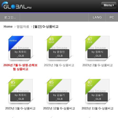
Menu
Sketchbook5, 스케치북5
로그인...
LANG
PC
Home
영업자료
[월간] G-상품비교
03
07
notice
MAR
FEB
No Image
No Image
No Image
Sketchbook5, 스케치북5
987
819
699
by 최유리
by 윤정인
by 정화식
_GLB
_GLB
_GLB
2026년 7월 G-생명.손해보
2023년 3월 G-상품비교
2023년 2월 G-상품비교
험 상품비교
05
05
07
JAN
DEC
NOV
No Image
No Image
No Image
804
705
647
by 최유리
by 김슬기
by 김슬기
_GLB
_GLB
_GLB
2023년 1월 G-상품비교
2022년 12월 G-상품비교
2022년 11월 G-상품비교