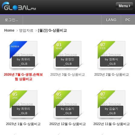
Menu
Sketchbook5, 스케치북5
로그인...
LANG
PC
Home
영업자료
[월간] G-상품비교
03
07
notice
MAR
FEB
No Image
No Image
No Image
Sketchbook5, 스케치북5
998
819
699
by 최유리
by 윤정인
by 정화식
_GLB
_GLB
_GLB
2026년 7월 G-생명.손해보
2023년 3월 G-상품비교
2023년 2월 G-상품비교
험 상품비교
05
05
07
JAN
DEC
NOV
No Image
No Image
No Image
804
705
647
by 최유리
by 김슬기
by 김슬기
_GLB
_GLB
_GLB
2023년 1월 G-상품비교
2022년 12월 G-상품비교
2022년 11월 G-상품비교