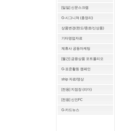
[일일] 신문스크랩
G-시그니쳐 (총정리)
상품변경(한도/종료/신상품)
기타영업자료
제휴사 공동마케팅
[월간] 금융상품 포트폴리오
G-표준활동 캠페인
ship 자료/영상
[전용] 지점장 (리더)
[전용] 신인FC
G-카드뉴스