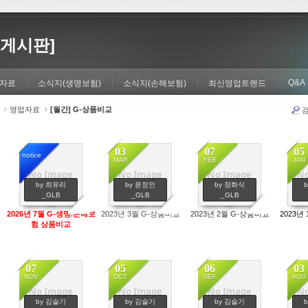
게시판]
Q&A
자료
소식지(생명보험)
소식지(손해보험)
최신영업트렌드
영업자료
[월간] G-상품비교
03
07
05
notice
MAR
FEB
JAN
No Image
No Image
No Image
No
995
819
699
by 최유리
by 윤정인
by 정화식
_GLB
_GLB
_GLB
2026년 7월 G-생명.손해보
2023년 3월 G-상품비교
2023년 2월 G-상품비교
2023년
험 상품비교
07
05
06
03
NOV
OCT
SEP
AUG
No Image
No Image
No Image
No
647
697
546
by 김슬기
by 김슬기
by 김슬기