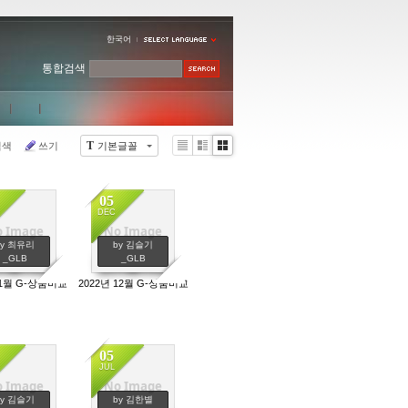
한국어
통합검색
T
검색
쓰기
기본글꼴
Li
Zi
G
st
n
al
e
le
05
r
DEC
y
 Image
No Image
804
705
by 최유리
by 김슬기
_GLB
_GLB
 1월 G-상품비교
2022년 12월 G-상품비교
05
JUL
 Image
No Image
622
650
by 김슬기
by 김한별