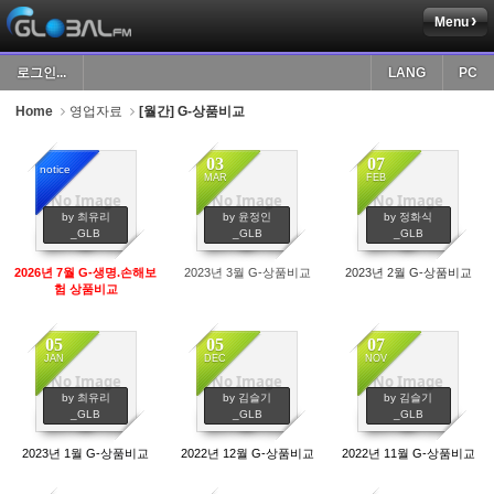
Menu
Sketchbook5, 스케치북5
로그인...
LANG
PC
Home
영업자료
[월간] G-상품비교
03
07
notice
MAR
FEB
No Image
No Image
No Image
Sketchbook5, 스케치북5
995
819
699
by 최유리
by 윤정인
by 정화식
_GLB
_GLB
_GLB
2026년 7월 G-생명.손해보
2023년 3월 G-상품비교
2023년 2월 G-상품비교
험 상품비교
05
05
07
JAN
DEC
NOV
No Image
No Image
No Image
804
705
647
by 최유리
by 김슬기
by 김슬기
_GLB
_GLB
_GLB
2023년 1월 G-상품비교
2022년 12월 G-상품비교
2022년 11월 G-상품비교