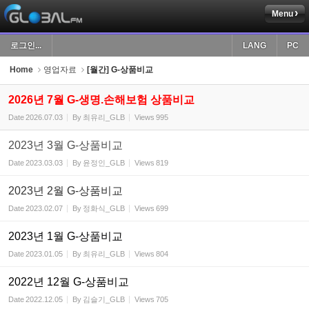
Menu
Sketchbook5, 스케치북5
로그인...
LANG
PC
Home
영업자료
[월간] G-상품비교
2026년 7월 G-생명.손해보험 상품비교
Date
2026.07.03
By
최유리_GLB
Views
995
Sketchbook5, 스케치북5
2023년 3월 G-상품비교
Date
2023.03.03
By
윤정인_GLB
Views
819
2023년 2월 G-상품비교
Date
2023.02.07
By
정화식_GLB
Views
699
2023년 1월 G-상품비교
Date
2023.01.05
By
최유리_GLB
Views
804
2022년 12월 G-상품비교
Date
2022.12.05
By
김슬기_GLB
Views
705