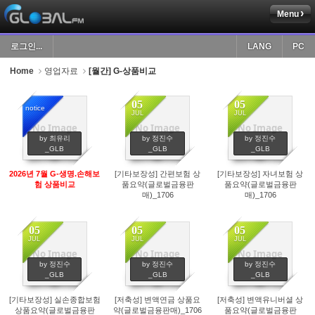
Menu
Sketchbook5, 스케치북5
로그인...
LANG
PC
Home
영업자료
[월간] G-상품비교
05
05
notice
JUL
JUL
No Image
No Image
No Image
Sketchbook5, 스케치북5
995
46
34
by 최유리
by 정진수
by 정진수
_GLB
_GLB
_GLB
2026년 7월 G-생명.손해보
[기타보장성] 간편보험 상
[기타보장성] 자녀보험 상
험 상품비교
품요약(글로벌금융판
품요약(글로벌금융판
매)_1706
매)_1706
05
05
05
JUL
JUL
JUL
No Image
No Image
No Image
42
6
5
by 정진수
by 정진수
by 정진수
_GLB
_GLB
_GLB
[기타보장성] 실손종합보험
[저축성] 변액연금 상품요
[저축성] 변액유니버셜 상
상품요약(글로벌금융판
약(글로벌금융판매)_1706
품요약(글로벌금융판