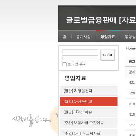
Sketchbook5, 스케치북5
Sketchbook5, 스케치북5
글로벌금융판매 [자료
홈
공지사항
영업자료
동영상
Home
Sketchbook5, 스케치북5
Sketchbook5, 스케치북5
번호
로그인 유지
공지
영업자료
521
[월간] G-영업전략
520
[월간] G-상품비교
519
[월간] 1Page이슈
518
[주간] 보험사별 주간이슈
517
[주간] G-테마 교육자료
516