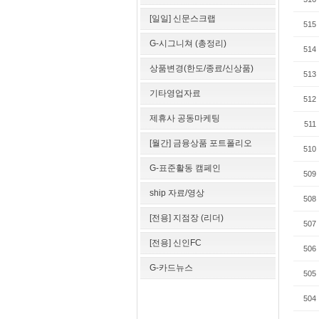
[일일] 신문스크랩
515
G-시그니쳐 (총정리)
514
상품변경(한도/종료/신상품)
513
기타영업자료
512
제휴사 공동마케팅
511
[월간] 금융상품 포트폴리오
510
G-표준활동 캠페인
509
ship 자료/영상
508
[전용] 지점장 (리더)
507
[전용] 신인FC
506
G-카드뉴스
505
504