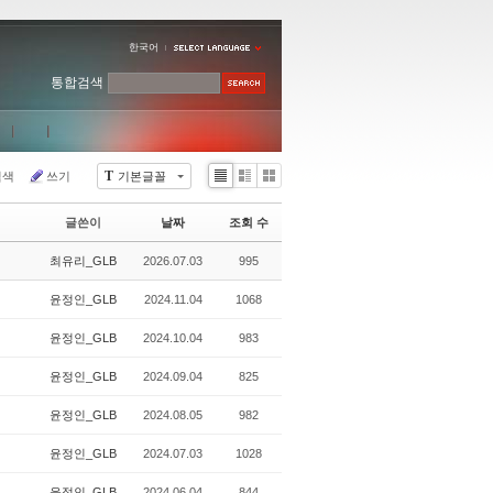
한국어
통합검색
T
검색
쓰기
기본글꼴
Li
Zi
G
st
n
al
글쓴이
날짜
조회 수
e
le
r
최유리_GLB
2026.07.03
995
y
윤정인_GLB
2024.11.04
1068
윤정인_GLB
2024.10.04
983
윤정인_GLB
2024.09.04
825
윤정인_GLB
2024.08.05
982
윤정인_GLB
2024.07.03
1028
윤정인_GLB
2024.06.04
844